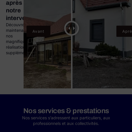
après
notre
intervention
Découvrez
maintenant
nos
magnifiques
réalisations
supplémentaires.
Nos services & prestations
Nos services s’adressent aux particuliers, aux
professionnels et aux collectivités.