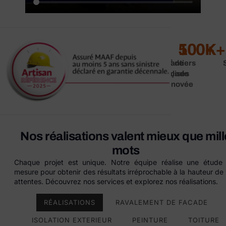
500
100
+
K+
Chantiers
m² de
réalisés
façade
rénovée
Nos réalisations valent mieux que mill
mots
Chaque projet est unique. Notre équipe réalise une étude 
mesure pour obtenir des résultats irréprochable à la hauteur de
attentes. Découvrez nos services et explorez nos réalisations.
RÉALISATIONS
RAVALEMENT DE FACADE
ISOLATION EXTERIEUR
PEINTURE
TOITURE