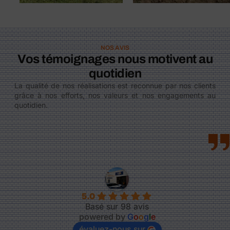
NOS AVIS
Vos témoignages nous motivent au
quotidien
La qualité de nos réalisations est reconnue par nos clients
grâce à nos efforts, nos valeurs et nos engagements au
quotidien.
5.0
Basé sur 98 avis
powered by
G
o
o
g
l
e
évaluez-nous sur