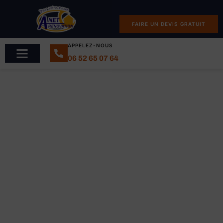
FAIRE UN DEVIS GRATUIT
APPELEZ-NOUS
06 52 65 07 64
Entreprise de ravalement
de façades, isolation
extérieur, nettoyage de
toiture à Mulhouse &
Colmar
Artisans avec certification RGE QUALIBAT avec plus de 25