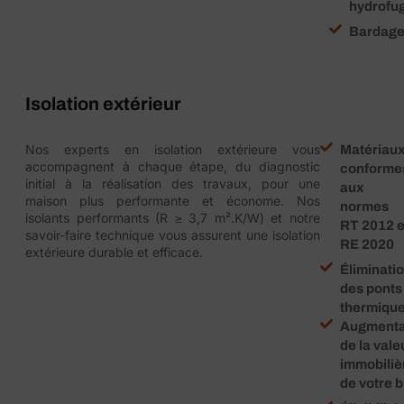
hydrofu
Bardag
Isolation extérieur
Nos experts en isolation extérieure vous
Matériau
accompagnent à chaque étape, du diagnostic
conforme
initial à la réalisation des travaux, pour une
aux
maison plus performante et économe. Nos
normes
isolants performants (R ≥ 3,7 m².K/W) et notre
RT 2012 e
savoir-faire technique vous assurent une isolation
RE 2020
extérieure durable et efficace.
Éliminati
des ponts
thermiqu
Augmenta
de la vale
immobiliè
de votre 