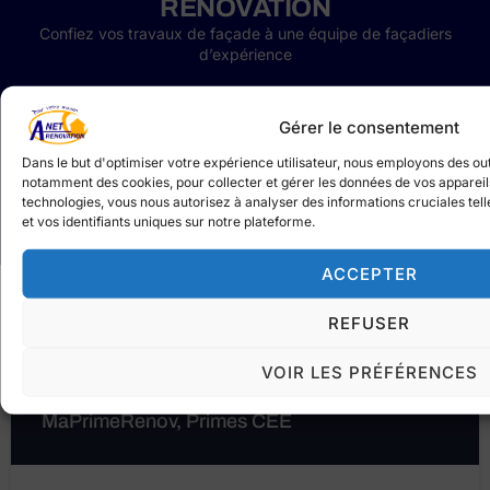
RENOVATION
Confiez vos travaux de façade à une équipe de façadiers
d’expérience
Gérer le consentement
Dans le but d'optimiser votre expérience utilisateur, nous employons des ou
notamment des cookies, pour collecter et gérer les données de vos appareils.
technologies, vous nous autorisez à analyser des informations cruciales tel
et vos identifiants uniques sur notre plateforme.
ACCEPTER
REFUSER
ANET RENOVATION EST LABELLISÉ RGE
Bénéficiez des aides de l’État pour vos
travaux de rénovation énergétique: Prêt à
VOIR LES PRÉFÉRENCES
Taux Zéro, ActionLogement, Aides de l'Anha,
MaPrimeRenov, Primes CEE